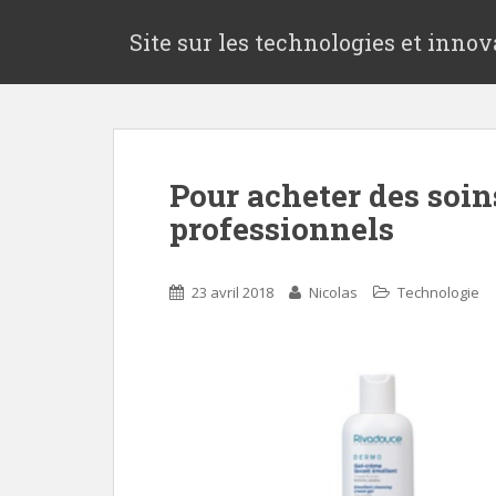
S
k
Site sur les technologies et innov
i
p
t
o
m
Pour acheter des soi
a
i
professionnels
n
c
o
23 avril 2018
Nicolas
Technologie
n
t
e
n
t