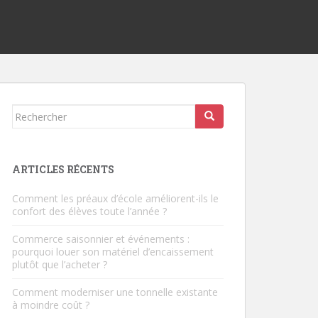
Rechercher...
ARTICLES RÉCENTS
Comment les préaux d’école améliorent-ils le
confort des élèves toute l’année ?
Commerce saisonnier et événements :
pourquoi louer son matériel d’encaissement
plutôt que l’acheter ?
Comment moderniser une tonnelle existante
à moindre coût ?