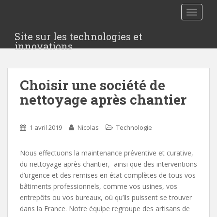
S
TOGGLE
k
i
Site sur les technologies et
p
innovations
t
o
m
Choisir une société de
a
i
nettoyage après chantier
n
c
o
1 avril 2019
Nicolas
Technologie
n
t
Nous effectuons la maintenance préventive et curative,
e
du nettoyage après chantier, ainsi que des interventions
n
d’urgence et des remises en état complètes de tous vos
t
bâtiments professionnels, comme vos usines, vos
entrepôts ou vos bureaux, où qu’ils puissent se trouver
dans la France. Notre équipe regroupe des artisans de