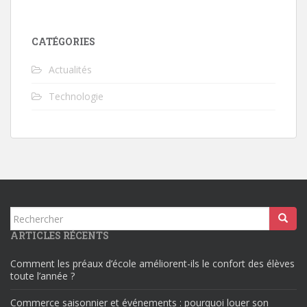
CATÉGORIES
Actualités
Technologie
Rechercher...
ARTICLES RÉCENTS
Comment les préaux d’école améliorent-ils le confort des élèves
toute l’année ?
Commerce saisonnier et événements : pourquoi louer son