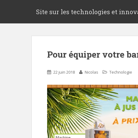
S
k
Site sur les technologies et innov
i
p
t
o
m
Pour équiper votre ba
a
i
n
22 juin 2018
Nicolas
Technologie
c
o
n
t
e
n
t