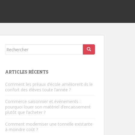
Rechercher...
ARTICLES RÉCENTS
Comment les préaux d’école améliorent-ils le
confort des élèves toute l’année ?
Commerce saisonnier et événements :
pourquoi louer son matériel d’encaissement
plutôt que l’acheter ?
Comment moderniser une tonnelle existante
à moindre coût ?