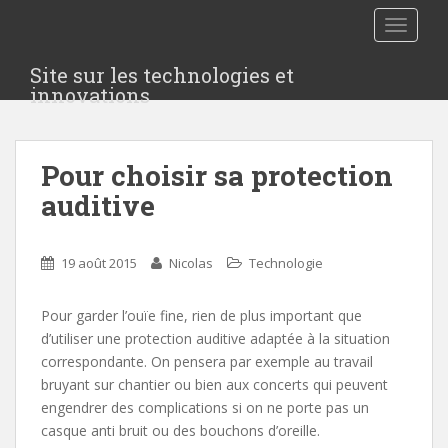
S
TOGGLE
k
i
Site sur les technologies et
p
innovations
t
o
m
Pour choisir sa protection
a
i
auditive
n
c
o
19 août 2015
Nicolas
Technologie
n
t
Pour garder l’ouïe fine, rien de plus important que
e
d’utiliser une protection auditive adaptée à la situation
n
correspondante. On pensera par exemple au travail
t
bruyant sur chantier ou bien aux concerts qui peuvent
engendrer des complications si on ne porte pas un
casque anti bruit ou des bouchons d’oreille.