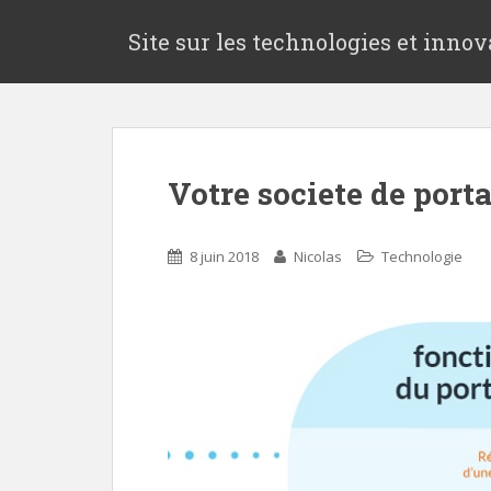
S
k
Site sur les technologies et innov
i
p
t
o
m
Votre societe de porta
a
i
n
8 juin 2018
Nicolas
Technologie
c
o
n
t
e
n
t