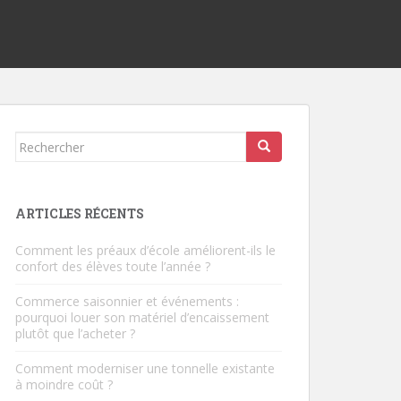
Rechercher...
ARTICLES RÉCENTS
Comment les préaux d’école améliorent-ils le
confort des élèves toute l’année ?
Commerce saisonnier et événements :
pourquoi louer son matériel d’encaissement
plutôt que l’acheter ?
Comment moderniser une tonnelle existante
à moindre coût ?