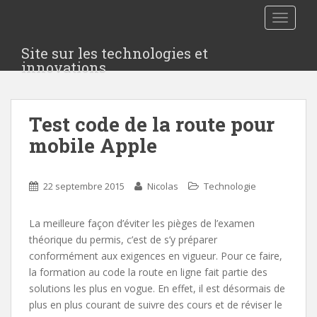
S
TOGGLE
k
i
Site sur les technologies et
p
innovations
t
o
m
Test code de la route pour
a
i
mobile Apple
n
c
o
22 septembre 2015
Nicolas
Technologie
n
t
La meilleure façon d’éviter les pièges de l’examen
e
théorique du permis, c’est de s’y préparer
n
conformément aux exigences en vigueur. Pour ce faire,
t
la formation au code la route en ligne fait partie des
solutions les plus en vogue. En effet, il est désormais de
plus en plus courant de suivre des cours et de réviser le