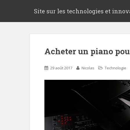
S
k
Site sur les technologies et innov
i
p
t
o
m
Acheter un piano pour 
a
i
n
29 août 2017
Nicolas
Technologie
c
o
n
t
e
n
t