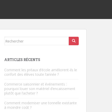
Rechercher...
ARTICLES RÉCENTS
Comment les préaux d’école améliorent-ils le
confort des élèves toute l’année ?
Commerce saisonnier et événements :
pourquoi louer son matériel d’encaissement
plutôt que l’acheter ?
Comment moderniser une tonnelle existante
à moindre coût ?