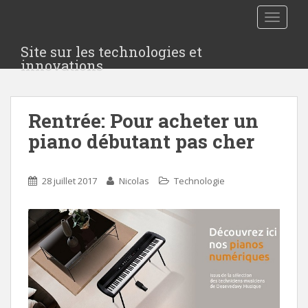
S
TOGGLE
k
i
Site sur les technologies et
p
innovations
t
o
m
Rentrée: Pour acheter un
a
i
piano débutant pas cher
n
c
o
28 juillet 2017
Nicolas
Technologie
n
t
e
n
t