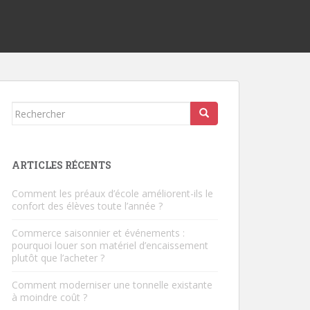
Rechercher...
ARTICLES RÉCENTS
Comment les préaux d’école améliorent-ils le
confort des élèves toute l’année ?
Commerce saisonnier et événements :
pourquoi louer son matériel d’encaissement
plutôt que l’acheter ?
Comment moderniser une tonnelle existante
à moindre coût ?