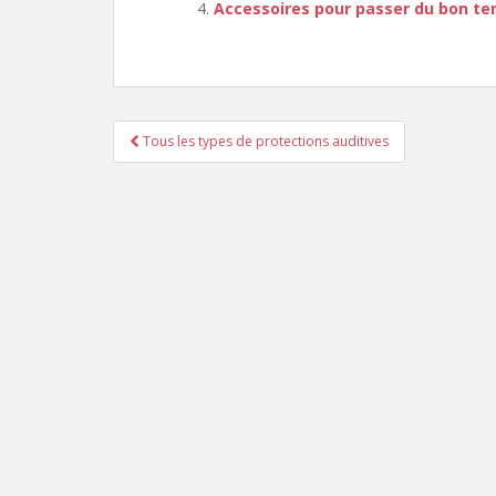
Accessoires pour passer du bon tem
Navigation
Tous les types de protections auditives
de
l’article