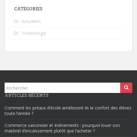
CATÉGORIES
Actualités
Technologie
Rechercher...
ARTICLES RÉCENTS
Comment les préaux d’école améliorent-ils le confort des élèves
toute l’année ?
Commerce saisonnier et événements : pourquoi louer son
matériel d’encaissement plutôt que l’acheter ?