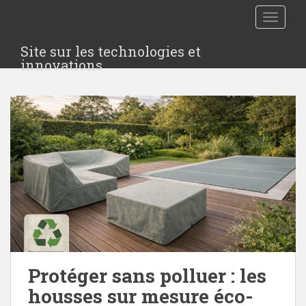
S
TOGGLE
k
i
Site sur les technologies et
p
innovations
t
o
m
a
i
n
c
o
n
t
e
n
t
Protéger sans polluer : les
housses sur mesure éco-